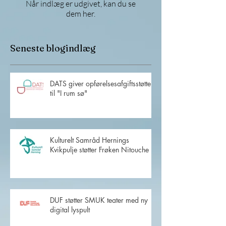
Når indlæg er udgivet, kan du se
dem her.
Seneste blogindlæg
DATS giver opførelsesafgiftsstøtte
til "I rum sø"
Kulturelt Samråd Hernings
Kvikpulje støtter Frøken Nitouche
DUF støtter SMUK teater med ny
digital lyspult