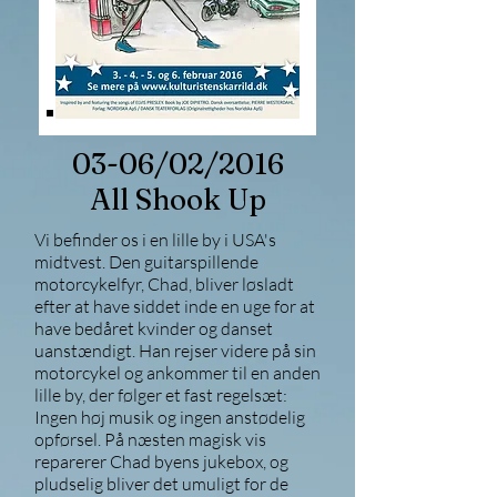
03-06/02/2016
All Shook Up
Vi befinder os i en lille by i USA's
midtvest. Den guitarspillende
motorcykelfyr, Chad, bliver løsladt
efter at have siddet inde en uge for at
have bedåret kvinder og danset
uanstændigt. Han rejser videre på sin
motorcykel og ankommer til en anden
lille by, der følger et fast regelsæt:
Ingen høj musik og ingen anstødelig
opførsel. På næsten magisk vis
reparerer Chad byens jukebox, og
pludselig bliver det umuligt for de