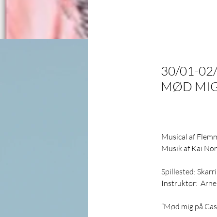
2013
30/01-02
MØD MIG
Musical af Flem
Musik af Kai N
Spillested: Skarr
Instruktør:  Arn
”Mød mig på Cass