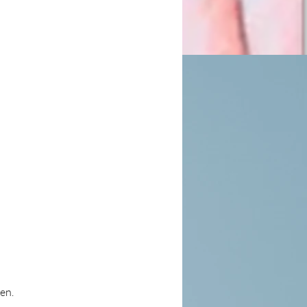
ia
en.