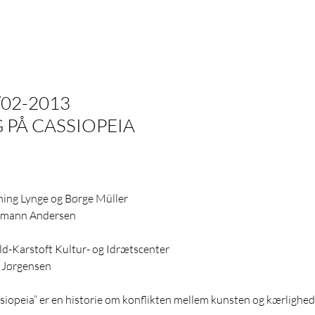
 Mød mig på Cassiope
/02-2013
 PÅ CASSIOPEIA
ming Lynge og Børge Müller
ormann Andersen
ild-Karstoft Kultur- og Idrætscenter
e Jørgensen
iopeia” er en historie om konflikten mellem kunsten og kærlighed