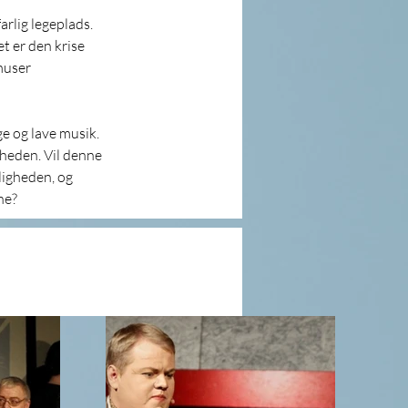
rlig legeplads. 
t er den krise 
muser 
e og lave musik. 
gheden. Vil denne 
ligheden, og 
ne?