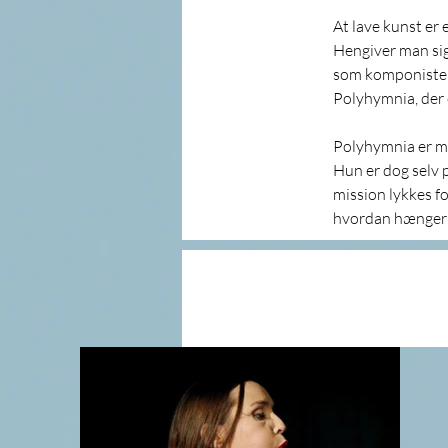
At lave kunst er 
Hengiver man sig 
som komponisten 
Polyhymnia, der 
Polyhymnia er mus
Hun er dog selv p
mission lykkes f
hvordan hænger d