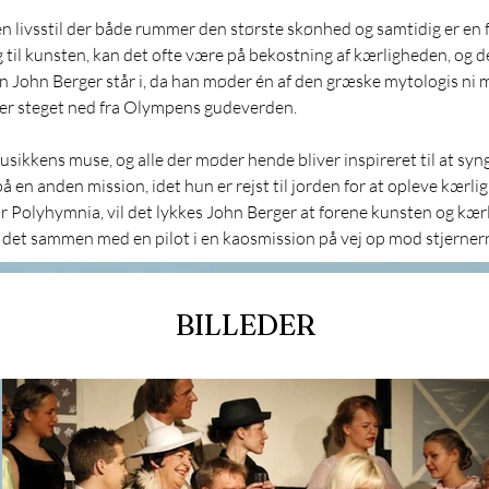
en livsstil der både rummer den største skønhed og samtidig er en fa
til kunsten, kan det ofte være på bekostning af kærligheden, og de
John Berger står i, da han møder én af den græske mytologis ni 
er steget ned fra Olympens gudeverden.
ikkens muse, og alle der møder hende bliver inspireret til at syng
å en anden mission, idet hun er rejst til jorden for at opleve kærli
or Polyhymnia, vil det lykkes John Berger at forene kunsten og kær
et sammen med en pilot i en kaosmission på vej op mod stjerner
BILLEDER