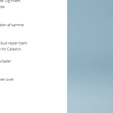
tte. Og hvem 
ade 
calen af samme 
bud rejser hjem 
e Hr Celestin.
orlader 
hen over 