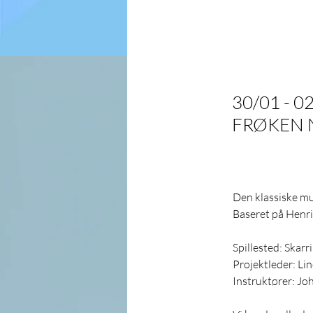
2019
30/01 - 0
FRØKEN 
Den klassiske mus
Baseret på Henri
Spillested: Skarr
​Projektleder: L
Instruktører: J