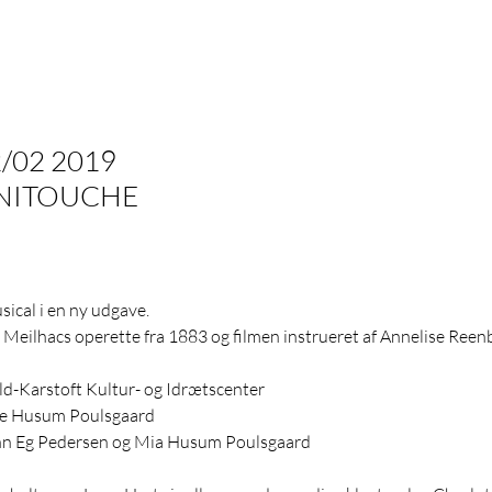
 Frøken Nitouche
2/02 2019
NITOUCHE
ical i en ny udgave. 
 Meilhacs operette fra 1883 og filmen instrueret af Annelise Reen
ild-Karstoft Kultur- og Idrætscenter
ine Husum Poulsgaard​
ohn Eg Pedersen og Mia Husum Poulsgaard