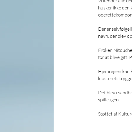
Vi kender alle d
husker ikke den 
operettekomponi
Der er selvfølge
navn, der blev opf
Frøken Nitouche 
for at blive gift
Hjemrejsen kan ku
klosterets trygg
Det blev i sandhe
spilleugen. 
Støttet af Kultu