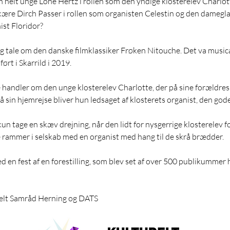
en helt unge Lone Hertz i rollen som den yndige klosterelev Charlo
kære Dirch Passer i rollen som organisten Celestin og den damegl
st Floridor?
lig tale om den danske filmklassiker Frøken Nitouche. Det va musi
ørt i Skarrild i 2019.
handler om den unge klosterelev Charlotte, der på sine forældres 
. På sin hjemrejse bliver hun ledsaget af klosterets organist, den god
n tage en skæv drejning, når den lidt for nysgerrige klosterelev f
e rammer i selskab med en organist med hang til de skrå brædder.
d en fest af en forestilling, som blev set af over 500 publikummer 
relt Samråd Herning og DATS