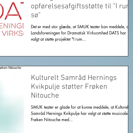
opførelsesafgiftsstøtte til "I rum
sø"
Det er med stor glæde, at SMUK teater kan meddele, at
Landsforeningen for Dramatisk Virksomhed DATS har
valgt at støtte projektet "I rum...
Kulturelt Samråd Hernings
Kvikpulje støtter Frøken
Nitouche
SMUK teater er glade for at kunne meddele, at Kulturelt
Samråd Hernings Kvikpulje har valgt at støtte musicalen
Frøken Nitouche med...