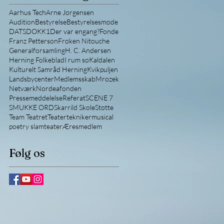
Aarhus Tech
Arne Jørgensen
Audition
Bestyrelse
Bestyrelsesmøde
DATS
DOKK1
Der var engang?
Fonde
Franz Petterson
Frøken Nitouche
Generalforsamling
H. C. Andersen
Herning Folkeblad
I rum sø
Kaldalen
Kulturelt Samråd Herning
Kvikpuljen
Landsbycenter
Medlemsskab
Mrozek
Netværk
Nordeafonden
Pressemeddelelse
Referat
SCENE 7
SMUKKE ORD
Skarrild Skole
Støtte
Team Teatret
Teatertekniker
musical
poetry slam
teater
Æresmedlem
Følg os