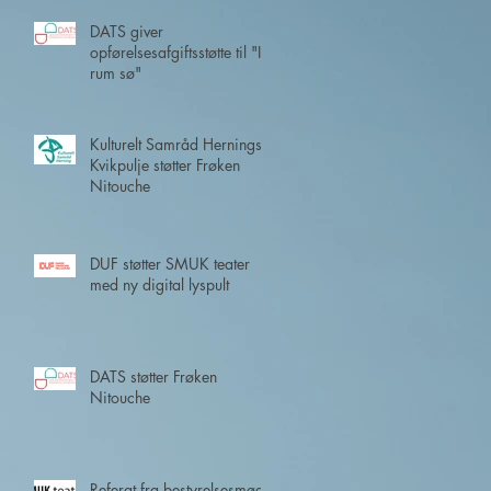
DATS giver
opførelsesafgiftsstøtte til "I
rum sø"
Kulturelt Samråd Hernings
Kvikpulje støtter Frøken
Nitouche
DUF støtter SMUK teater
med ny digital lyspult
DATS støtter Frøken
Nitouche
Referat fra bestyrelsesmøde