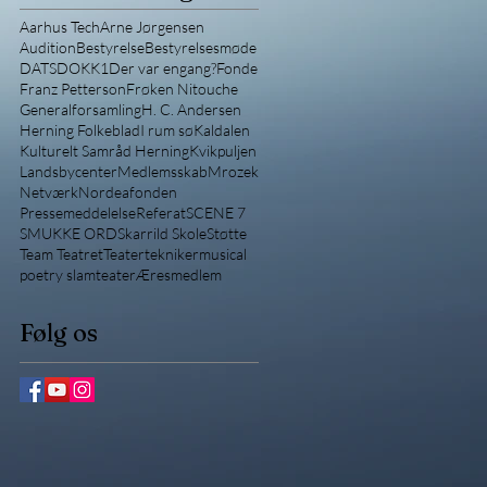
Aarhus Tech
Arne Jørgensen
Audition
Bestyrelse
Bestyrelsesmøde
DATS
DOKK1
Der var engang?
Fonde
Franz Petterson
Frøken Nitouche
Generalforsamling
H. C. Andersen
Herning Folkeblad
I rum sø
Kaldalen
Kulturelt Samråd Herning
Kvikpuljen
Landsbycenter
Medlemsskab
Mrozek
Netværk
Nordeafonden
Pressemeddelelse
Referat
SCENE 7
SMUKKE ORD
Skarrild Skole
Støtte
Team Teatret
Teatertekniker
musical
poetry slam
teater
Æresmedlem
Følg os