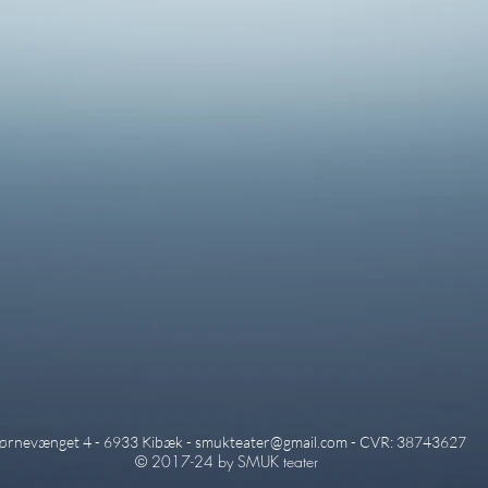
jørnevænget 4 - 6933 Kibæk -
smukteater@gmail.com
- CVR: 38743627
© 2017-24
by SMUK teater