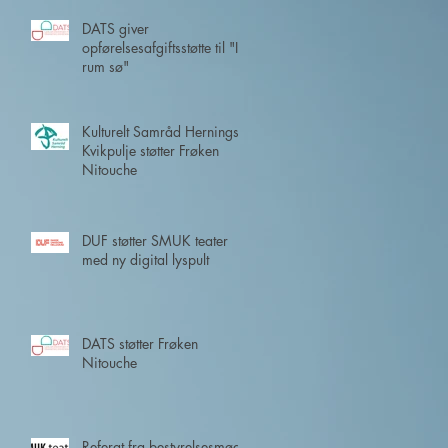
DATS giver
opførelsesafgiftsstøtte til "I
rum sø"
d
Kulturelt Samråd Hernings
Kvikpulje støtter Frøken
Nitouche
DUF støtter SMUK teater
med ny digital lyspult
DATS støtter Frøken
Nitouche
Referat fra bestyrelsesmøde